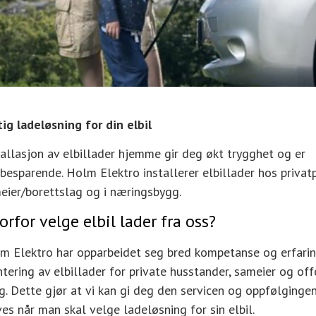
tig ladeløsning for din elbil
tallasjon av elbillader hjemme gir deg økt trygghet og er
sbesparende. Holm Elektro installerer elbillader hos privat
eier/borettslag og i næringsbygg.
orfor velge elbil lader fra oss?
m Elektro har opparbeidet seg bred kompetanse og erfari
tering av elbillader for private husstander, sameier og off
g. Dette gjør at vi kan gi deg den servicen og oppfølging
ves når man skal velge ladeløsning for sin elbil.