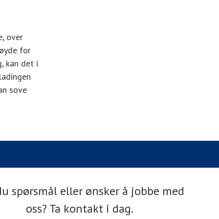
e, over
høyde for
, kan det i
 ladingen
kan sove
du spørsmål eller ønsker å jobbe med
oss? Ta kontakt i dag.