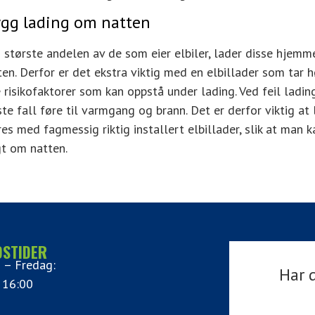
ygg lading om natten
 største andelen av de som eier elbiler, lader disse hjemm
ten. Derfor er det ekstra viktig med en elbillader som tar 
e risikofaktorer som kan oppstå under lading. Ved feil lading
ste fall føre til varmgang og brann. Det er derfor viktig at
res med fagmessig riktig installert elbillader, slik at man 
gt om natten.
DSTIDER
 – Fredag:
Har 
 16:00