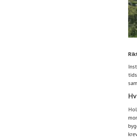
Rik
Ins
tid
sam
Hv
Hol
mon
byg
kre