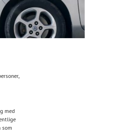
personer,
ng med
entlige
en som