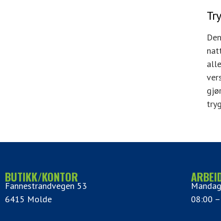
Tr
Den
nat
all
ver
gjø
try
BUTIKK/KONTOR
ARBEI
Fannestrandvegen 53
Mandag
6415 Molde
08:00 –