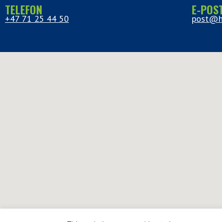
TELEFON
E-POS
+47 71 25 44 50
post@h