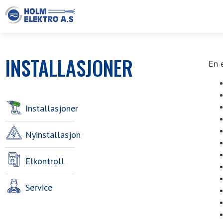
INSTALLASJONER
En 
Installasjoner
Nyinstallasjon
Elkontroll
Service