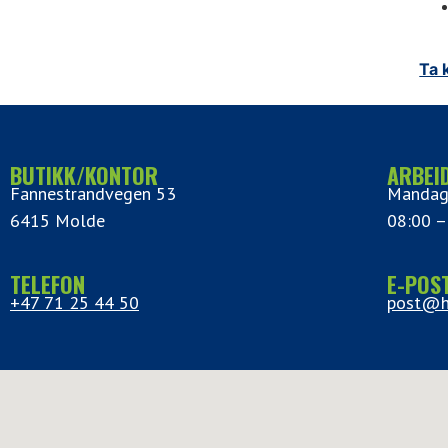
Ta 
BUTIKK/KONTOR
ARBEI
Fannestrandvegen 53
Mandag
6415 Molde
08:00 –
TELEFON
E-POS
+47 71 25 44 50
post@h