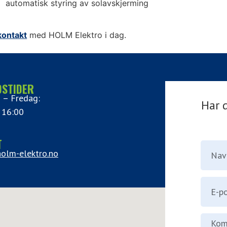
automatisk styring av solavskjerming
kontakt
med HOLM Elektro i dag.
DSTIDER
 – Fredag:
Har 
 16:00
T
olm-elektro.no